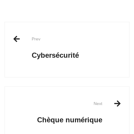
Post
Prev
navigation
Cybersécurité
Next
Chèque numérique